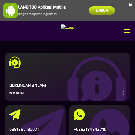
×
LANGIT88 Aplikasi Mobile
UNDUH
Jangan tampilkan lagi hari ini
DUKUNGAN 24 JAM
KLIK DISINI
6281385186031
+6283184243749