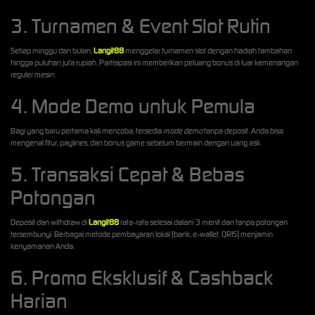
3. Turnamen & Event Slot Rutin
Setiap minggu dan bulan,
Langit88
menggelar turnamen slot dengan hadiah tambahan
hingga puluhan juta rupiah. Partisipasi ini memberikan peluang bonus di luar kemenangan
reguler mesin.
4. Mode Demo untuk Pemula
Bagi yang baru pertama kali mencoba, tersedia
mode demo
tanpa deposit. Anda bisa
mengenal fitur, paylines, dan bonus game sebelum bermain dengan uang asli.
5. Transaksi Cepat & Bebas
Potongan
Deposit dan withdraw di
Langit88
rata‑rata selesai dalam 3 menit dan tanpa potongan
tersembunyi. Berbagai metode pembayaran lokal (bank, e‑wallet, QRIS) menjamin
kenyamanan Anda.
6. Promo Eksklusif & Cashback
Harian