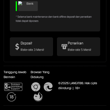
* Selama bank maintenance dan bank offline deposit dan penarikan
tidak dapat diproses
Deposit
Penarikan
Rata-rata 3 Menit
Rata-rata 5 Menit
Tanggung Jawab
Browser Yang
Bermain
Didukung
©2026 LANGIT88. Hak cipta
dilindungi | 18+