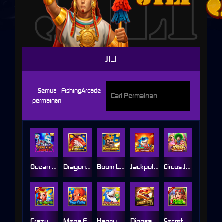
JILI
Semua
Fishing
Arcade
permainan
Ocean King Jackpot
Dragon Fortune
Boom Legend
Jackpot Fishing 2
Circus Jackpot
Crazy Hunter
Mega Fishing
Happy Fishing
Dinosaur Tycoon II
Secret Treasure