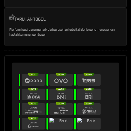
TARUHAN TOGEL
Platform togel yang menarik dari perusahan terbaik di dunia yang menawarkan
hadiah kemenangan besar