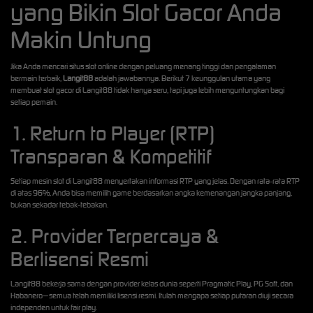
yang Bikin Slot Gacor Anda
Makin Untung
Jika Anda mencari situs slot online dengan peluang menang tinggi dan pengalaman
bermain terbaik,
Langit88
adalah jawabannya. Berikut 7 keunggulan utama yang
membuat slot gacor di Langit88 tidak hanya seru, tapi juga lebih menguntungkan bagi
setiap pemain.
1. Return to Player (RTP)
Transparan & Kompetitif
Setiap mesin slot di Langit88 menyertakan informasi RTP yang jelas. Dengan rata‑rata RTP
di atas 96%, Anda bisa memilih game berdasarkan angka kemenangan jangka panjang,
bukan sekadar tebak‑tebakan.
2. Provider Terpercaya &
Berlisensi Resmi
Langit88 bekerja sama dengan provider kelas dunia seperti Pragmatic Play, PG Soft, dan
Habanero—semua telah memiliki lisensi resmi. Itulah mengapa setiap putaran diuji secara
independen untuk fair play.