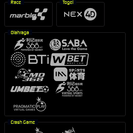
Race
Togel
Olahraga
Crash Game