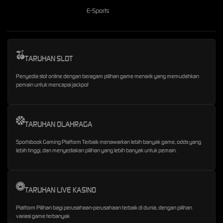
E-Sports
TARUHAN SLOT
Penyedia slot online dengan beragam pilihan game menarik yang memudahkan
pemain untuk mencapai jackpot
TARUHAN OLAHRAGA
Sportsbook Gaming Platform Terbaik menawarkan lebih banyak game, odds yang
lebih tinggi, dan menyediakan pilihan yang lebih banyak untuk pemain.
TARUHAN LIVE KASINO
Platform Pilihan bagi perusahaan-perusahaan terbaik di dunia, dengan pilihan
variasi game terbanyak