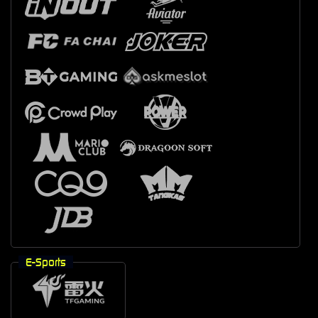
E-Sports