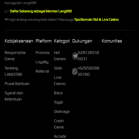
keunggulan Langit88!
👉
Daftar Sekarang sebagai Member Langit88
📢 Ingin strategi menang lebih dalam? Baca juga
Tips Bermain Slot & Live Casino
.
Kebijaksanaan
Platform
Kategori
Dukungan
Komunitas
Responsible
Promosi
Hot
628138518
Game
Games
6031
Loyalty
Tentang
Slots
+62858288
Referral
LANGIT88
36780
Live
Pusat Bantuan
Casino
Syarat dan
Race
Ketentuan
Togel
Olahraga
Crash
Game
Arcade