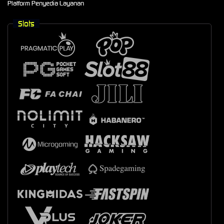
Platform Penyedia Layanan
Slots