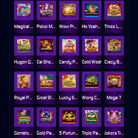
Magical Lamp
Poker Maxways
Wow Prosperity
Ho Yeah Monkey
Three Lucky Stars
Hugon Quest
Cai Shen 888
Candy Pop
Gold West
Crazy Bomber
Royal Paws Maxways
Great Stars
Lucky Snake Wheel
Wong Choy
Mega 7
Gemstone Rush
Gold Panther
5 Fortune SA
Triple Panda
Jokers Treasure Exclusive