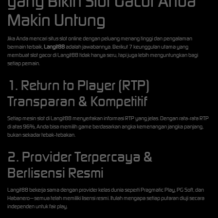
yang Bikin Slot Gacor Anda
Makin Untung
Jika Anda mencari situs slot online dengan peluang menang tinggi dan pengalaman
bermain terbaik,
Langit88
adalah jawabannya. Berikut 7 keunggulan utama yang
membuat slot gacor di Langit88 tidak hanya seru, tapi juga lebih menguntungkan bagi
setiap pemain.
1. Return to Player (RTP)
Transparan & Kompetitif
Setiap mesin slot di Langit88 menyertakan informasi RTP yang jelas. Dengan rata‑rata RTP
di atas 96%, Anda bisa memilih game berdasarkan angka kemenangan jangka panjang,
bukan sekadar tebak‑tebakan.
2. Provider Terpercaya &
Berlisensi Resmi
Langit88 bekerja sama dengan provider kelas dunia seperti Pragmatic Play, PG Soft, dan
Habanero—semua telah memiliki lisensi resmi. Itulah mengapa setiap putaran diuji secara
independen untuk fair play.