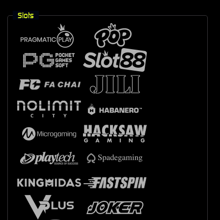
Slots