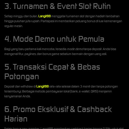
3. Turnamen & Event Slot Rutin
Setiap minggu dan bulan,
Langit88
menggelar turnamen slot dengan hadiah tambahan
hingga puluhan juta rupiah. Partisipasi ini memberikan peluang bonus di luar kemenangan
reguler mesin.
4. Mode Demo untuk Pemula
Bagi yang baru pertama kali mencoba, tersedia
mode demo
tanpa deposit. Anda bisa
mengenal fitur, paylines, dan bonus game sebelum bermain dengan uang asli.
5. Transaksi Cepat & Bebas
Potongan
Deposit dan withdraw di
Langit88
rata‑rata selesai dalam 3 menit dan tanpa potongan
tersembunyi. Berbagai metode pembayaran lokal (bank, e‑wallet, QRIS) menjamin
kenyamanan Anda.
6. Promo Eksklusif & Cashback
Harian
Selain bonus new member, Langit88 memberikan cashback harian hingga 0.5% untuk slot.