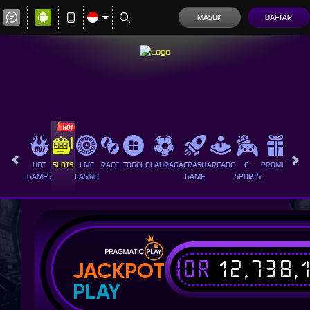
MASUK
DAFTAR
HOT
SLOTS
LIVE
RACE
TOGEL
OLAHRAGA
CRASH
ARCADE
E-
PROMOSI
GAMES
CASINO
GAME
SPORTS
IDR
12,738,
JACKPOT
PLAY