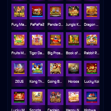
Fury Max Lucky Road
FaFaFa2
Panda Opera
Jungle King
Dragon Gold SA
Fruits Mania
Tiger Dance
Big Prosperity
Book of Myth
Rabbit Riches
ZEUS
Kong The Striker
Going Bananas Inc
Heroes
Lucky Koi
Lucky Meow
Secrets of Anubis
Captain Golds Fortune
Happy Neko
Highway Fortune