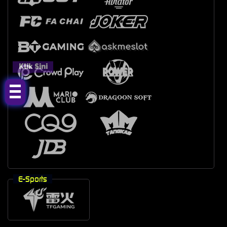
Klik Sini
E-Sports